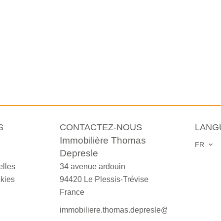
S
CONTACTEZ-NOUS
LANG
Immobilière Thomas
FR
Depresle
lles
34 avenue ardouin
okies
94420
Le Plessis-Trévise
France
immobiliere.thomas.depresle@orange.fr