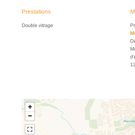
Prestations
M
Double vitrage
Pr
M
Dé
Mo
d'
1
+
−