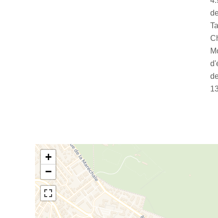
4.
de
Ta
C
Mo
d'
de
1
+
−