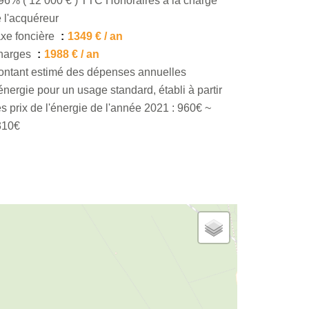
96% ( 12 000 € ) TTC Honoraires à la charge
 l'acquéreur
xe foncière
1349 € / an
harges
1988 € / an
ntant estimé des dépenses annuelles
énergie pour un usage standard, établi à partir
s prix de l'énergie de l'année 2021 : 960€ ~
310€