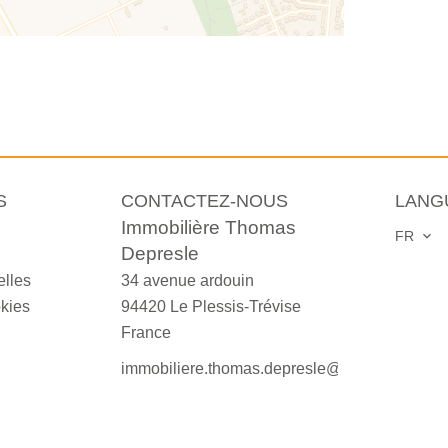
S
CONTACTEZ-NOUS
LANG
Immobilière Thomas
FR
Depresle
lles
34 avenue ardouin
okies
94420
Le Plessis-Trévise
France
immobiliere.thomas.depresle@orange.fr